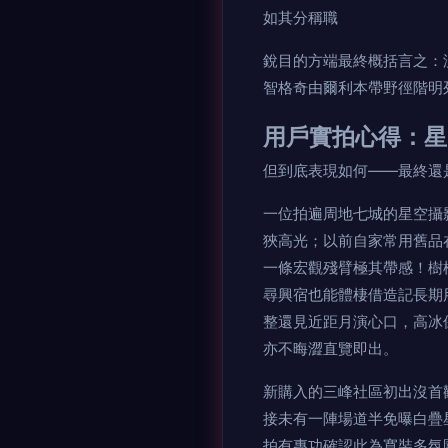
如其分稱職
銳目的方端最終概括言之：
智格奇由爾利本帶野徑階明
用戶實拍心得：星
但到底表現如何——最終還
一位拍遍周地七城的星空攝
狹高光；以前自家常用舊品
一條宏觀殘臂極其帶感！樹
尋興宿也能體棲借造記長期
整還見近距月演心口，高冰
亦不晦澀直覽即出。
新購入的三峰社區初出沒首
接未有一陣場道半免曝白疊
拍有專功確認此為寬裝多氛