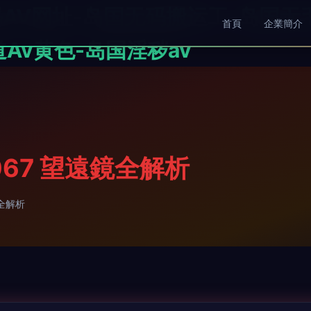
码AV网址-岛国无码搬运工-岛国无
首頁
企業簡介
Av黄色-岛国淫秽av
067 望遠鏡全解析
鏡全解析