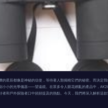
爍的星辰都像是神秘的信使，等待著人類揭曉它們的秘密。而決定我
小小的光學儀器——望遠鏡。在眾多令人眼花繚亂的產品中，AK20
好者和戶外探險者口中頻頻提及的熱點。今天，我們將深入解析這款