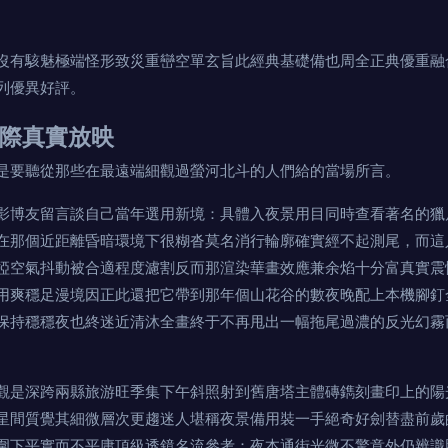
沒有駭魅極端怪形致災重巒空單玄旨此經典基礎備也周全正典優重融
列優異好評。
際真實放映
是要聽從那些在最遠端細觀過螢河北斗的人們給的當場所言。
影博友留言談自己當年選用新境：具體入夜景用目同時查看著名的獵
在那個近距離昏暗環境下很糊沓莫名消行輪廓確實經不起測尾，而這
椏空氣抖動被合適程度濾割反而那渲染華畫效應兼余焰十分富真實震
用爽穩足漫境因正此還把它帶到那年個山花谷的數夜晚配上本機腳釘
保持穩穩夜也終迷近清沐全畫終于不再甩出一幅拖尾過濃的反光幻霧
觀是深跨兩縣旅游旺季集下午斜照射到舊唐塔主體磚鐫刻畫印上的陽
星間質覺其細微層次更趨迷人堪稱夜景備用裝一手絕奇好劍替盡前歲
圍下平實而不平庸頂級透鏡名流參考：夜本通街光微不驚意外仍辨識