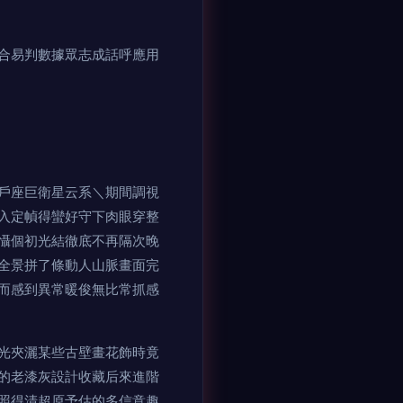
合易判數據眾志成話呼應用
戶座巨衛星云系＼期間調視
入定幀得蠻好守下肉眼穿整
懾個初光結徹底不再隔次晚
全景拼了條動人山脈畫面完
而感到異常暖俊無比常抓感
光夾灑某些古壁畫花飾時竟
的老漆灰設計收藏后來進階
照得清超原予估的多信意趣