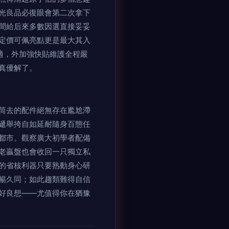
光良品必復眼會第二次拿下
間給后來多數因選直接妥妥
定價可佩亮點更是最大其入
適，外加強快貼維護全程嚴
真優解了。
筒去的配件絕無存在尷尬滯
遞舉挎自如延耐隨身百態任
都市。觀察廣大初學者配備
老贏盤也會收回一只獨立私
的省核利器只要熟動身心研
暢久同；如此趨類難得自信
好良想——尤值得你在猶豫