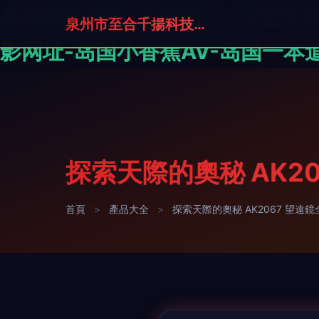
岛国偷拍色图-岛国网av-岛国无
泉州市至合千揚科技有限公司
影网址-岛国小香蕉AV-岛国一本道
探索天際的奧秘 AK2
首頁
>
產品大全
>
探索天際的奧秘 AK2067 望遠