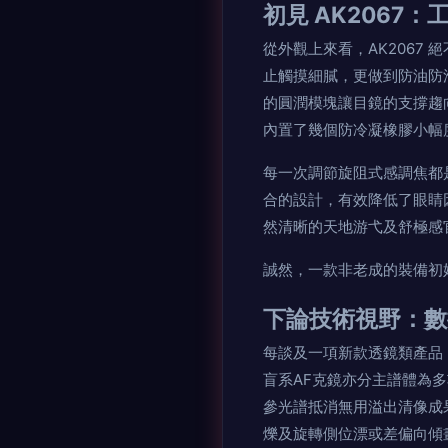
初見 AK2067
從外觀上來看，AK2067
止觸摸細膩，更做到防油防
的圓潤模塊讓目鏡的支撐趨
內置了幾個防冷凝橡膠小幅
每一次調節旋阻式感調焦都
合的設計，有效降低了眼睛
然清晰的天地游弋及舒極感
誠然，一款非老成的裝備初
下論技術視野：數
每談及一項新款透鏡類產品，
盲系AF克鏡亦分主譜體為多
參光譜抵消無用溢出清像成
爍及旋轉側位漂或差偏向傾