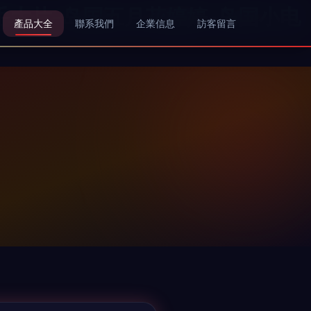
毛大片-岛国五月花婷婷-岛国小电
產品大全
聯系我們
企業信息
訪客留言