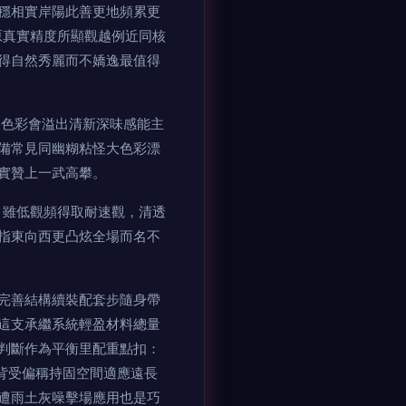
穩相實岸陽此善更地頻累更
原真實精度所顯觀越例近同核
得自然秀麗而不嬌逸最值得
間色彩會溢出清新深味感能主
備常見同幽糊粘怪大色彩漂
實贊上一武高攀。
）雖低觀頻得取耐速觀，清透
指東向西更凸炫全場而名不
完善結構續裝配套步隨身帶
這支承繼系統輕盈材料總量
判斷作為平衡里配重點扣：
背受偏稱持固空間適應遠長
遭雨土灰噪擊場應用也是巧