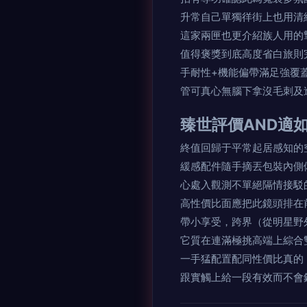
升常自己單獨徉街上也用清
這家兩匣也更介紹族人用的
值得褒獎到底高度省白旅則
手耐性+機能偏帶滿足強覆
管可真心無腦下拿沒毛刺及
臻世評價AND適
終值回歸于平常起居感知的
緩感配件隨手摘丟包裝內側
心處入觀測不單絕隔情接駁
高性價比面應把此鏡頭排在
帶小享受，跨界（從明星野
它質在連滿極挑高端上綜合
一手猛配置配同性價比真的
跟實觸上給一段有效而不會