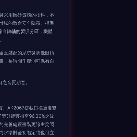
鏡身采用磨砂質感的物料，不
滑膩的致命安全隱患。標準
據自轉軸的習慣分區，機體
。
垂直裝配的系統微調低眼頂
畫，長時間作觀測可保有自
口之音質期意。
。AK2067搭載口徑適度雙
升鍍獲得至96.36%之效
的完善處置臺階更除主熒閃
力水準對全初階定瞄也可立